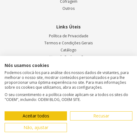
Cofragem
Outros
Links Úteis
Política de Privacidade
Termos e Condições Gerais
Catálogo
Livro de Reclamações
Blog ODEM
Nós usamos cookies
Podemos colocá-los para análise dos nossos dados de visitantes, para
melhorar o nosso site, mostrar conteúdos personalizados e para lhe
proporcionar uma óptima experiência no site. Para mais informações
Métodos de Pagamento
sobre os cookies que utilizamos, abra as configurações.
O seu consentimento e a política cookie aplicam-se a todos os sites do
"ODEM", incluindo: ODEM BLOG, ODEM SITE.
Aceitar todos
Recusar
© 2025, Odem - Todos os direitos reservados | Desenvolvido por
Não, ajustar
Made2Web Digital Agency