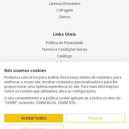
Lâminas Drenantes
Cofragem
Outros
Links Úteis
Política de Privacidade
Termos e Condições Gerais
Catálogo
Livro de Reclamações
Blog ODEM
Nós usamos cookies
Podemos colocá-los para análise dos nossos dados de visitantes, para
melhorar o nosso site, mostrar conteúdos personalizados e para lhe
proporcionar uma óptima experiência no site. Para mais informações
Métodos de Pagamento
sobre os cookies que utilizamos, abra as configurações.
O seu consentimento e a política cookie aplicam-se a todos os sites do
"ODEM", incluindo: ODEM BLOG, ODEM SITE.
Aceitar todos
Recusar
© 2025, Odem - Todos os direitos reservados | Desenvolvido por
Não, ajustar