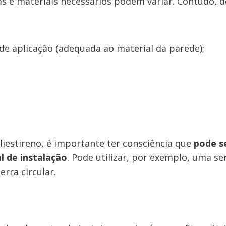
 e materiais necessários podem variar. Contudo, d
a de aplicação (adequada ao material da parede);
iestireno, é importante ter consciência que
pode s
l de instalação
. Pode utilizar, por exemplo, uma s
erra circular.