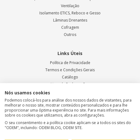
Ventilação
Isolamento ETICS, Reboco e Gesso
Lâminas Drenantes
Cofragem
Outros
Links Úteis
Política de Privacidade
Termos e Condições Gerais
Catálogo
Livro de Reclamações
Blog ODEM
Nós usamos cookies
Podemos colocá-los para análise dos nossos dados de visitantes, para
melhorar o nosso site, mostrar conteúdos personalizados e para lhe
proporcionar uma óptima experiência no site. Para mais informações
Métodos de Pagamento
sobre os cookies que utilizamos, abra as configurações.
O seu consentimento e a política cookie aplicam-se a todos os sites do
"ODEM", incluindo: ODEM BLOG, ODEM SITE.